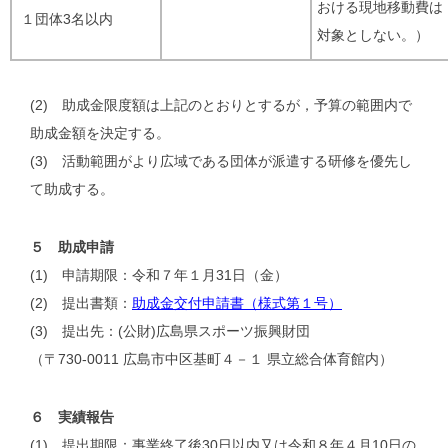
おける現地移動費は
１団体3名以内
対象としない。）
(2) 助成金限度額は上記のとおりとするが，予算の範囲内で
助成金額を決定する。
(3) 活動範囲がより広域である団体が派遣する研修を優先し
て助成する。
５ 助成申請
(1) 申請期限：令和７年１月31日（金）
(2) 提出書類：
助成金交付申請書（様式第１号）
(3) 提出先：(公財)広島県スポーツ振興財団
（〒730-0011 広島市中区基町４－１ 県立総合体育館内）
６ 実績報告
(1) 提出期限：事業終了後30日以内又は令和８年４月10日の