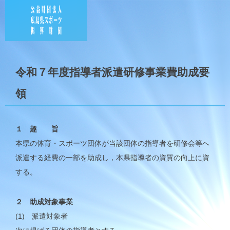
ホーム
Home
令和７年度指導者派遣研修事業費助成要
各種助成事業要領
Budget
領
要綱・別表・定款
Requirements
予算・決算
１ 趣 旨
Sheet
本県の体育・スポーツ団体が当該団体の指導者を研修会等へ
お問い合わせ
派遣する経費の一部を助成し，本県指導者の資質の向上に資
082-222-0221
する。
２ 助成対象事業
(1) 派遣対象者