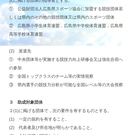
次に掲げる団体の指導者とする。
① 公益財団法人広島県スポーツ協会に加盟する競技団体若
しくは県内のその他の競技団体又は県内のスポーツ団体
② 広島県小学生体育連盟，広島県中学校体育連盟，広島県
高等学校体育連盟
(2) 派遣先
① 中央団体等が実施する競技力向上研修会又は強化合宿へ
の参加
② 全国トップクラスのチーム等の実情視察
③ 県内選手の競技力分析が可能な全国レベル等の大会視察
３ 助成対象団体
２(1)に掲げる団体で，次の要件を有するものとする。
(1) 一定の規約を有すること。
(2) 代表者及び所在地が明らかであること。